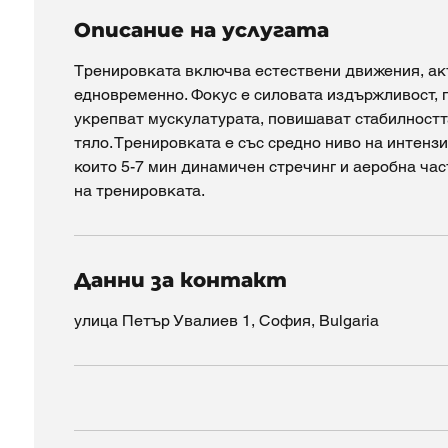
Описание на услугата
Тренировката включва естествени движения, ак
едновременно. Фокус е силовата издържливост, п
укрепват мускулатурата, повишават стабилностт
тяло. Тренировката е със средно ниво на интенз
които 5-7 мин динамичен стречинг и аеробна част
на тренировката.
Данни за контакт
улица Петър Увалиев 1, София, Bulgaria