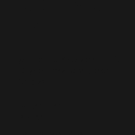
КОНТАК
ТИ
ул. Петър Увалиев 1, 1700
Студентски Комплекс,
София
РАБОТНО
ВРЕМЕ
Пон - Пет: 9:00 - 21:30