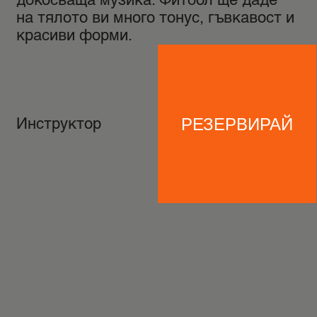
на тялото ви много тонус, гъвкавост и
красиви форми.
РЕЗЕРВИРАЙ
Инструктор