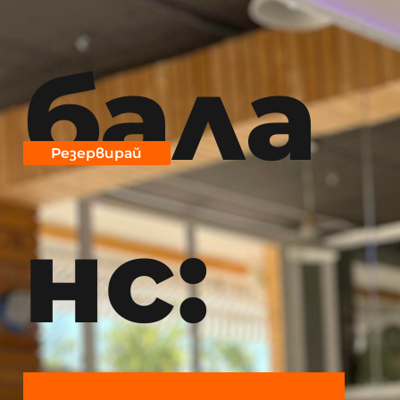
бала
Резервирай
нс: