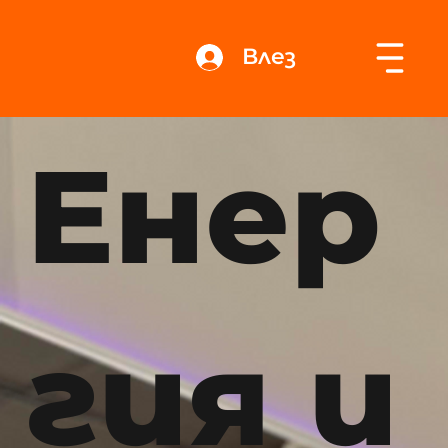
Влез
Енер
гия и