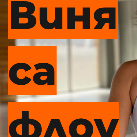
Виня
са
флоу