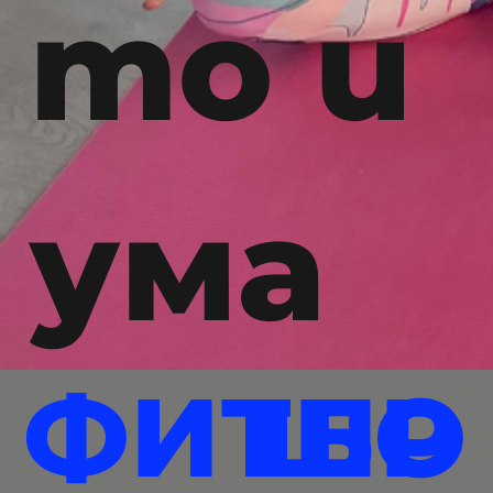
то и
ума
ФИТБО
ШР