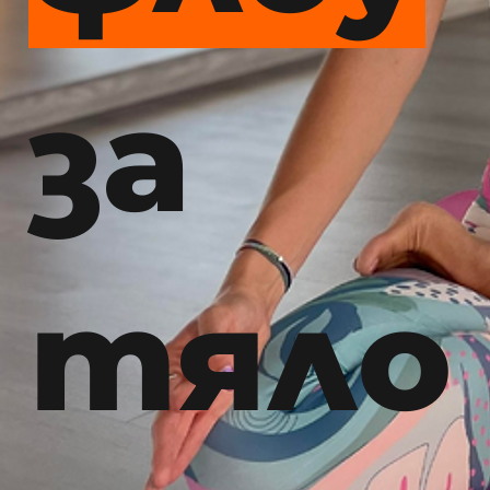
за
тяло