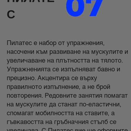
07
С
Пилатес е набор от упражнения,
насочени към развиване на мускулите и
увеличаване на плътността на тялото.
Упражненията се изпълняват бавно и
прецизно. Акцентира се върху
правилното изпълнение, а не брой
повторения. Редовните занятия помагат
на мускулите да станат по-еластични,
спомагат мобилността на ставите, а
гъвкавостта на гръбначния стълб се
увеличава. С Пилатес вие ще оформите