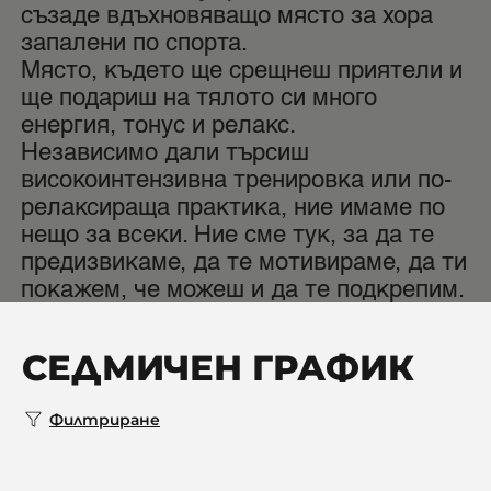
съзаде вдъхновяващо място за хора
запалени по спорта.
Място, където ще срещнеш приятели и
ще подариш на тялото си много
енергия, тонус и релакс.
Независимо дали търсиш
високоинтензивна тренировка или по-
релаксираща практика, ние имаме по
нещо за всеки. Ние сме тук, за да те
предизвикаме, да те мотивираме, да ти
покажем, че можеш и да те подкрепим.
СЕДМИЧЕН ГРАФИК
Филтриране