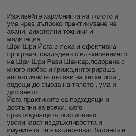
Изживейте хармонията на тялото и
ума чрез дълбоко практикуване на
асани, дихателни техники и
медитация.
Шри Шри Йога е лека и ефективна
програма, създадена с вдъхновението
на Шри Шри Рави Шанкар,подбрана с
много любов и грижа,интегрираща
автентичните пътеки на хатха йога ,
водещи до съюза на тялото , ума и
дишането.
Йога практиките са подходящи и
достъпни за всеки, като
практикуващите постепенно
увеличават издръжливостта и
имунитета си,възтановяват баланса и